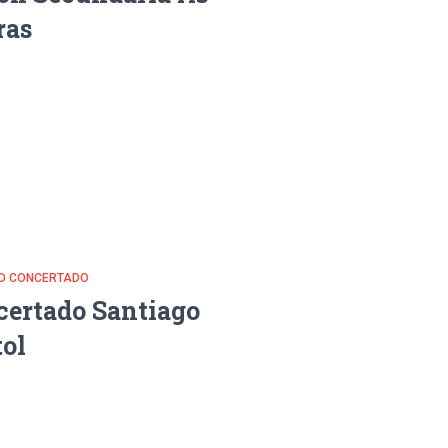
ras
DO CONCERTADO
certado Santiago
ol