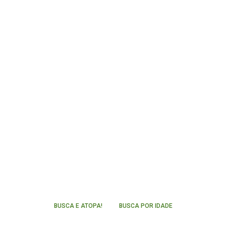
BUSCA E ATOPA!
BUSCA POR IDADE