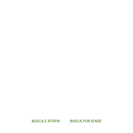
BUSCA E ATOPA!
BUSCA POR IDADE