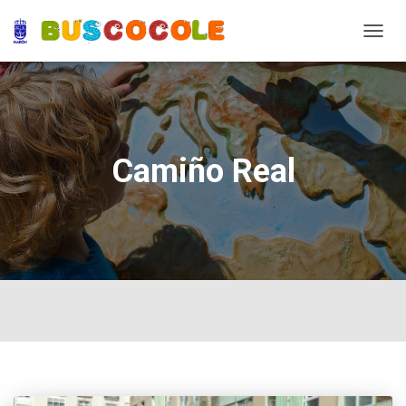
TOGG
NAVIG
Camiño Real