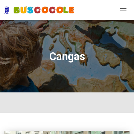
TOGG
NAVIG
Cangas