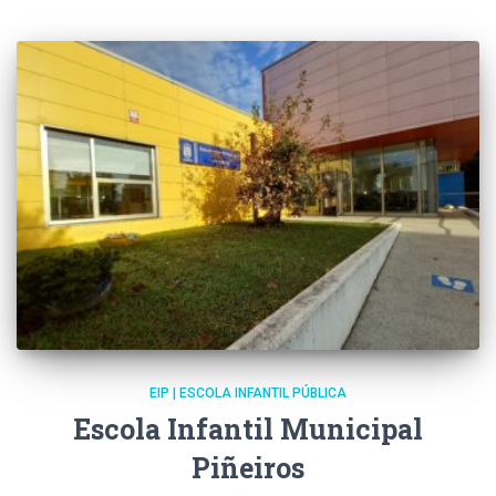
EIP | ESCOLA INFANTIL PÚBLICA
Escola Infantil Municipal
Piñeiros