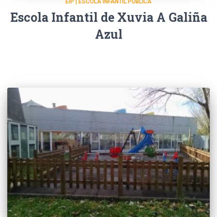
EIP | ESCOLA INFANTIL PÚBLICA
Escola Infantil de Xuvia A Galiña
Azul