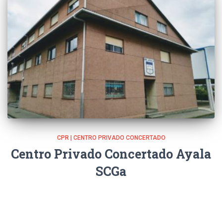
CPR | CENTRO PRIVADO CONCERTADO
Centro Privado Concertado Ayala
SCGa