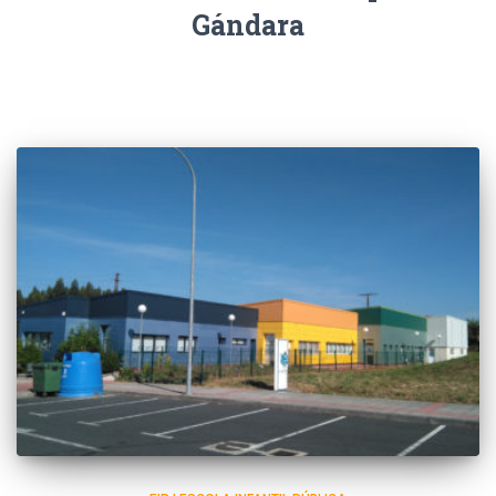
Gándara