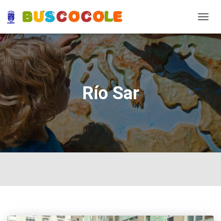
TOGG
NAVIG
Río Sar