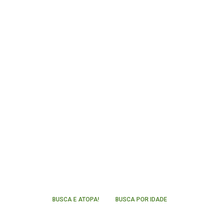
BUSCA E ATOPA!
BUSCA POR IDADE