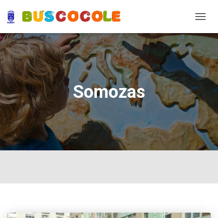
TOGG
NAVIG
Somozas