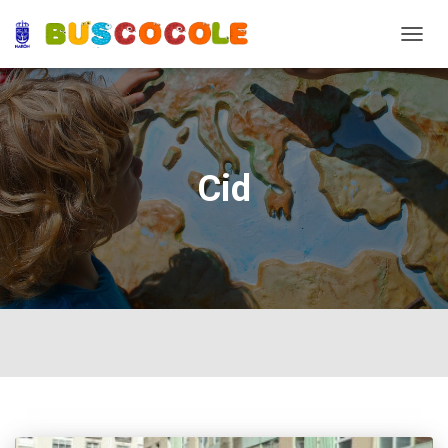
TOGG
NAVIG
Cid