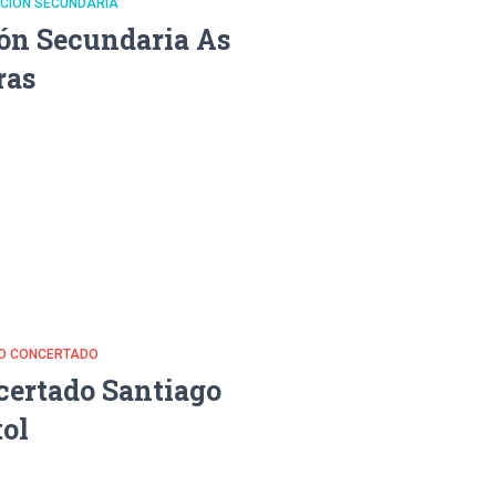
CACIÓN SECUNDARIA
ión Secundaria As
ras
DO CONCERTADO
certado Santiago
ol