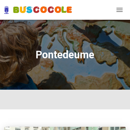
TOGG
NAVIG
Pontedeume