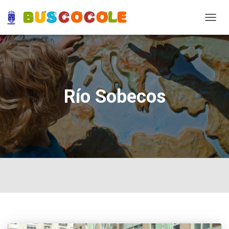
TOGG
NAVIG
Río Sobecos