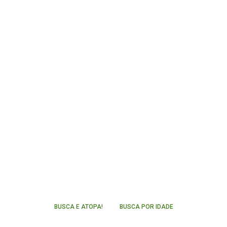
BUSCA E ATOPA!
BUSCA POR IDADE